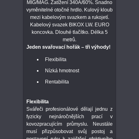
MIG/MAG. Zatížení 340A/60%. Snadno
vyměnitelné otočné hrdlo. Kulový kloub
mezi kabelovým svazkem a rukojetí.
Kabelový svazek BIKOX LW. EURO
koncovka. Dlouhé tlačítko. Délka 5
metrů.
Jeden svařovací hořák – tři výhody!
Flexibilita
Nízká hmotnost
Rentabilita
Flexibilita
Svářeči profesionálové dělají jednu z
fyzicky nejnáročnějších prací v
kovozpracujícím průmyslu. Neustále
musí přizpůsobovat svůj postoj a
postavení ruky k zajištění efektivního