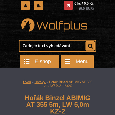
0 ks / 0,0 Kč
(0,0 EUR)
E-shop
Menu
Úvod
»
Hořáky
»
Hořák Binzel ABIMIG AT 355
5m, LW 5,0m KZ-2
Hořák Binzel ABIMIG
AT 355 5m, LW 5,0m
KZ-2