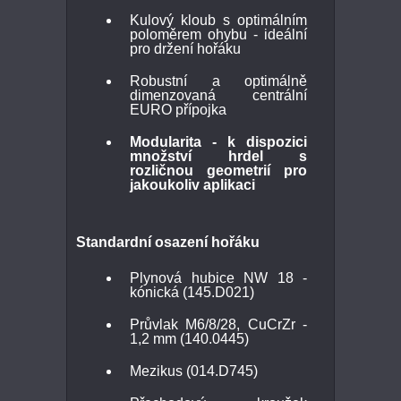
Kulový kloub s optimálním
poloměrem ohybu - ideální
pro držení hořáku
Robustní a optimálně
dimenzovaná centrální
EURO přípojka
Modularita - k dispozici
množství hrdel s
rozličnou geometrií pro
jakoukoliv aplikaci
Standardní osazení hořáku
Plynová hubice NW 18 -
kónická (145.D021)
Průvlak M6/8/28, CuCrZr -
1,2 mm (140.0445)
Mezikus (014.D745)