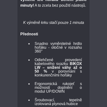
minuty!
A to zcela bez použití nástrojů.
K výměně krku stačí pouze 1 minuta
Přednosti
Snadno vyměnitelné hrdlo
hořáku - otočné v rozsahu
360°
Odlehčené provedení
kabelového svazku
BIKOX
LW – snížení váhy až o
50 %
v porovnání s
konkurenčními hořáky
Ergonomická rukojeť s
možností doplnění o
modul UP/DOWN
Šroubovací, tepelně
izolovaná plynová hubice