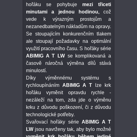
hořáku se pohybuje
mezi třiceti
minutami a jednou hodinou,
což
vede k výrazným prostojům a
nezanedbatelným nákladům na opravy.
Se stoupajícím konkurenčním tlakem
ale stoupají požadavky na optimální
využití pracovního času. S hořáky série
ABIMIG A T LW
se komplikovaná
a
časově náročná výměna dílů stává
minulostí.
Díky výměnnému systému
s
rychloupínáním
ABIMIG A T
lze krk
hořáku vyměnit opravdu rychle -
nezáleží na tom, zda jde o výměnu
krku z důvodu poškození, či z důvodu
technologické potřeby.
Svařovací hořáky série
ABIMIG A T
LW
jsou navrženy tak, aby bylo možné
vyměnit krk hořáku během jediné