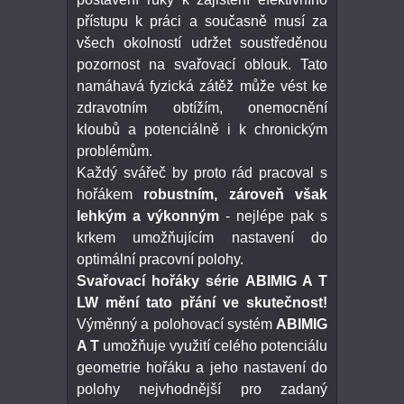
přístupu k práci a současně musí za
všech okolností udržet soustředěnou
pozornost na svařovací oblouk. Tato
namáhavá fyzická zátěž může vést ke
zdravotním obtížím, onemocnění
kloubů a potenciálně i k chronickým
problémům.
Každý svářeč by proto rád pracoval s
hořákem
robustním, zároveň však
lehkým a výkonným
- nejlépe pak s
krkem umožňujícím nastavení do
optimální pracovní polohy.
Svařovací hořáky série ABIMIG A T
LW mění tato přání ve skutečnost!
Výměnný a polohovací systém
ABIMIG
A T
umožňuje využití celého potenciálu
geometrie hořáku a jeho nastavení do
polohy nejvhodnější pro zadaný