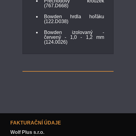
Přechodový kroužek
(767.D668)
Bowden hrdla hořáku
(122.D038)
Bowden izolovaný -
červený - 1,0 - 1,2 mm
(124.0026)
FAKTURAČNÍ ÚDAJE
Wolf Plus s.r.o.