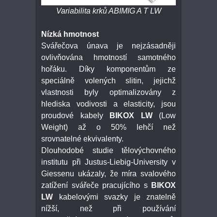
Variabilita krků ABIMIG A T LW
Nízká hmotnost
Svářečova únava je nejzásadněji
ovlivňována hmotností samotného
hořáku. Díky komponentům ze
speciálně volených slitin, jejichž
vlastnosti byly optimalizovány z
hlediska vodivosti a elasticity, jsou
proudové kabely
BIKOX LW
(Low
Weight) až o 50% lehčí než
srovnatelné ekvivalenty.
Dlouhodobé studie tělovýchovného
institutu při Justus-Liebig-University v
Giessenu ukázaly, že míra svalového
zatížení svářeče pracujícího s
BIKOX
LW
kabelovými svazky je znatelně
nížší, než při používání