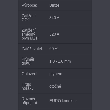
Výrobce:
Binzel
Zatížení
340 A
CO2:
Zatížení
směsný
320 A
plyn M21:
Zatěžovatel:
60 %
Průměr
1,0 - 1,6 mm
drátu:
Chlazení:
plynem
Hrdlo
otočné
hořáku:
Rozměr
EURO konektor
připojení: