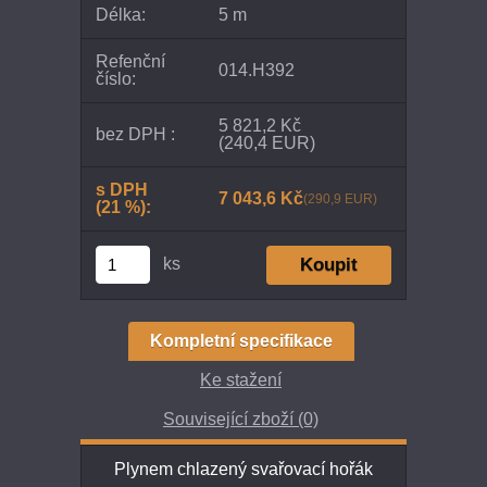
Délka:
5 m
Refenční
014.H392
číslo:
5 821,2 Kč
bez DPH :
(240,4 EUR)
s DPH
7 043,6 Kč
(290,9 EUR)
(21 %):
ks
Kompletní specifikace
Ke stažení
Související zboží (0)
Plynem chlazený svařovací hořák