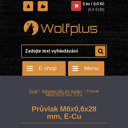
0 ks / 0,0 Kč
(0,0 EUR)
E-shop
Menu
Úvod
»
Náhradní díly pro hořáky
»
Průvlak
M6x0,6x28 mm, E-Cu
Průvlak M6x0,6x28
mm, E-Cu