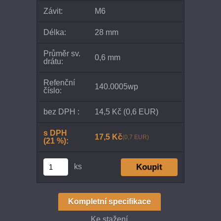
Závit:
M6
Délka:
28 mm
Průměr sv.
0,6 mm
drátu:
Refenční
140.0005wp
číslo:
bez DPH :
14,5 Kč
(0,6 EUR)
s DPH
17,5 Kč
(0,7 EUR)
(21 %):
ks
Kompletní specifikace
Ke stažení